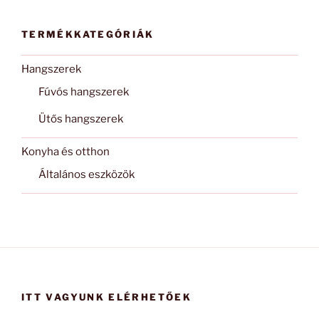
termékoldalon
választhatók
TERMÉKKATEGÓRIÁK
ki
Hangszerek
Fúvós hangszerek
Ütős hangszerek
Konyha és otthon
Általános eszközök
ITT VAGYUNK ELÉRHETŐEK