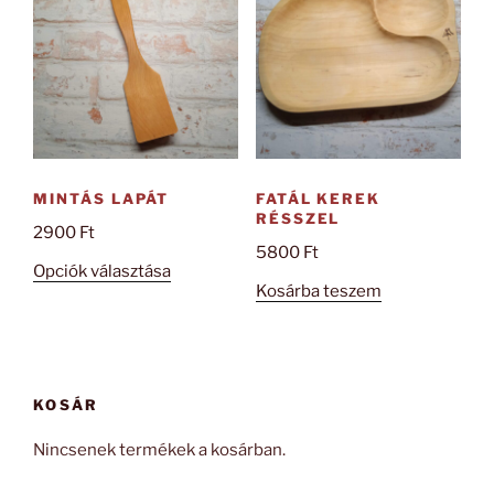
van.
A
változatok
a
termékoldal
választhatók
ki
MINTÁS LAPÁT
FATÁL KEREK
RÉSSZEL
2900
Ft
5800
Ft
Ennek
Opciók választása
Kosárba teszem
a
terméknek
több
variációja
van.
KOSÁR
A
Nincsenek termékek a kosárban.
változatok
a