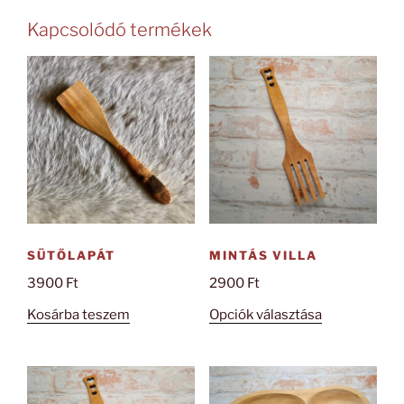
Kapcsolódó termékek
SÜTŐLAPÁT
MINTÁS VILLA
3900
Ft
2900
Ft
Ennek
Kosárba teszem
Opciók választása
a
terméknek
több
variációja