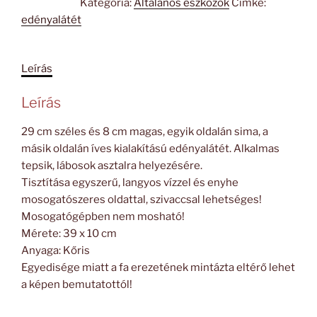
Kategória:
Általános eszközök
Címke:
cm
edényalátét
mennyiség
Leírás
Leírás
29 cm széles és 8 cm magas, egyik oldalán sima, a
másik oldalán íves kialakítású edényalátét. Alkalmas
tepsik, lábosok asztalra helyezésére.
Tisztítása egyszerű, langyos vízzel és enyhe
mosogatószeres oldattal, szivaccsal lehetséges!
Mosogatógépben nem mosható!
Mérete: 39 x 10 cm
Anyaga: Kőris
Egyedisége miatt a fa erezetének mintázta eltérő lehet
a képen bemutatottól!