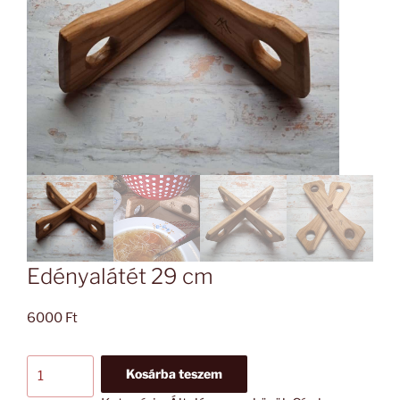
Edényalátét 29 cm
6000
Ft
Edényalátét
Kosárba teszem
29