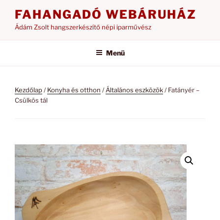
Tartalomhoz
FAHANGADÓ WEBÁRUHÁZ
Ádám Zsolt hangszerkészítő népi iparművész
Menü
Kezdőlap
/
Konyha és otthon
/
Általános eszközök
/ Fatányér –
Csülkös tál