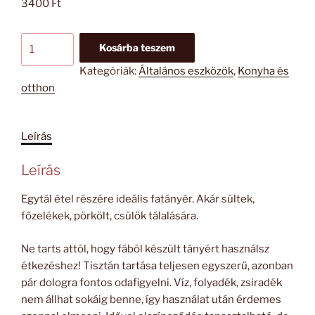
3400
Ft
Fatányér
Kosárba teszem
-
Kategóriák:
Általános eszközök
,
Konyha és
Csülkös
otthon
tál
mennyiség
Leírás
Leírás
Egytál étel részére ideális fatányér. Akár sültek,
főzelékek, pörkölt, csülök tálalására.
Ne tarts attól, hogy fából készült tányért használsz
étkezéshez! Tisztán tartása teljesen egyszerű, azonban
pár dologra fontos odafigyelni. Víz, folyadék, zsiradék
nem állhat sokáig benne, így használat után érdemes