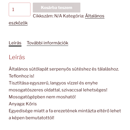
Mintás
Kosárba teszem
lapát
Cikkszám:
N/A
Kategória:
Általános
mennyiség
eszközök
Leírás
További információk
Leírás
Általános sütőlapát serpenyős sütéshez és tálaláshoz.
Teflonhoz is!
Tisztítása egyszerű, langyos vízzel és enyhe
mosogatószeres oldattal, szivaccsal lehetséges!
Mosogatógépben nem mosható!
Anyaga: Kőris
Egyedisége miatt a fa erezetének mintázta eltérő lehet
a képen bemutatottól!