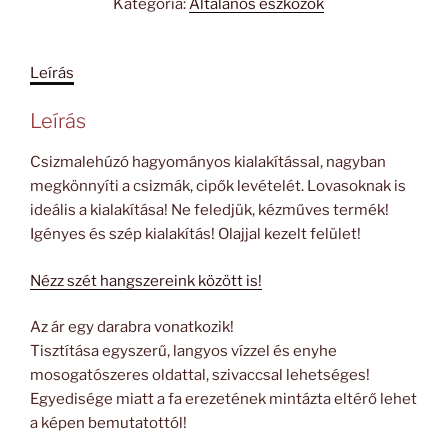
Kategória:
Általános eszközök
Leírás
Leírás
Csizmalehúzó hagyományos kialakítással, nagyban
megkönnyíti a csizmák, cipők levételét. Lovasoknak is
ideális a kialakítása! Ne feledjük, kézműves termék!
Igényes és szép kialakítás! Olajjal kezelt felület!
Nézz szét hangszereink között is!
Az ár egy darabra vonatkozik!
Tisztítása egyszerű, langyos vízzel és enyhe
mosogatószeres oldattal, szivaccsal lehetséges!
Egyedisége miatt a fa erezetének mintázta eltérő lehet
a képen bemutatottól!