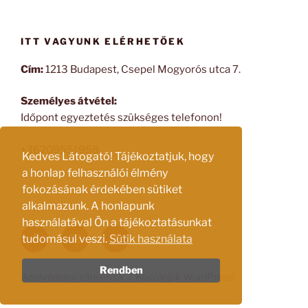
ITT VAGYUNK ELÉRHETŐEK
Cím:
1213 Budapest, Csepel Mogyorós utca 7.
Személyes átvétel:
Időpont egyeztetés szükséges telefonon!
+36209551958
Kedves Látogató! Tájékoztatjuk, hogy
a honlap felhasználói élmény
fokozásának érdekében sütiket
alkalmazunk. A honlapunk
használatával Ön a tájékoztatásunkat
Facebook
Email
Instagram
tudomásul veszi.
Sütik használata
Rendben
Adatvédelmi irányelvek
Köszönjük WordPress!