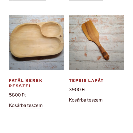
a
terméknek
több
variációja
van.
A
változatok
a
termékoldalon
választhatók
ki
FATÁL KEREK
TEPSIS LAPÁT
RÉSSZEL
3900
Ft
5800
Ft
Kosárba teszem
Kosárba teszem