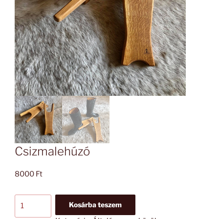
Csizmalehúzó
8000
Ft
Csizmalehúzó
Kosárba teszem
mennyiség