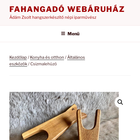
Tartalomhoz
FAHANGADÓ WEBÁRUHÁZ
Ádám Zsolt hangszerkészítő népi iparművész
Menü
Kezdőlap
/
Konyha és otthon
/
Általános
eszközök
/ Csizmalehúzó