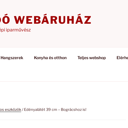
DÓ WEBÁRUHÁZ
épi iparművész
Hangszerek
Konyha és otthon
Teljes webshop
Elérh
nos eszközök
/ Edényalátét 39 cm – Bográcshoz is!