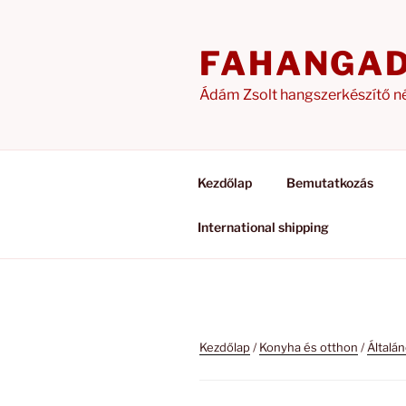
Tartalomhoz
FAHANGA
Ádám Zsolt hangszerkészítő n
Kezdőlap
Bemutatkozás
International shipping
Kezdőlap
/
Konyha és otthon
/
Általá