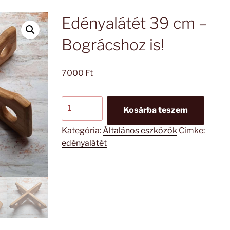
Edényalátét 39 cm –
Bográcshoz is!
7000
Ft
Edényalátét
Kosárba teszem
39
cm
Kategória:
Általános eszközök
Címke:
-
edényalátét
Bográcshoz
is!
mennyiség