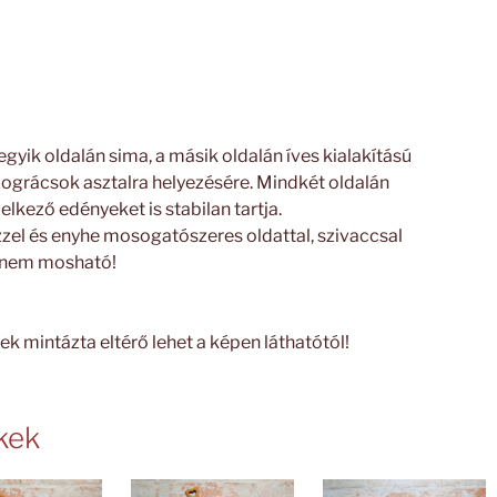
gyik oldalán sima, a másik oldalán íves kialakítású
bográcsok asztalra helyezésére. Mindkét oldalán
elkező edényeket is stabilan tartja.
ízzel és enyhe mosogatószeres oldattal, szivaccsal
 nem mosható!
k mintázta eltérő lehet a képen láthatótól!
kek