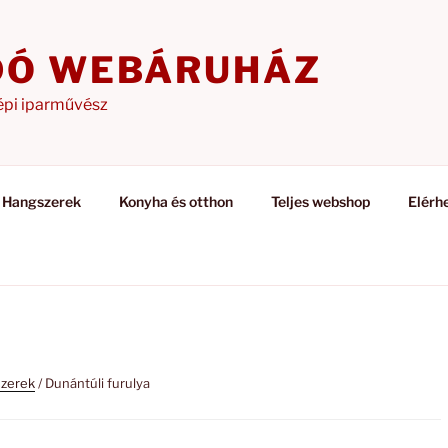
DÓ WEBÁRUHÁZ
épi iparművész
Hangszerek
Konyha és otthon
Teljes webshop
Elérh
zerek
/ Dunántúli furulya