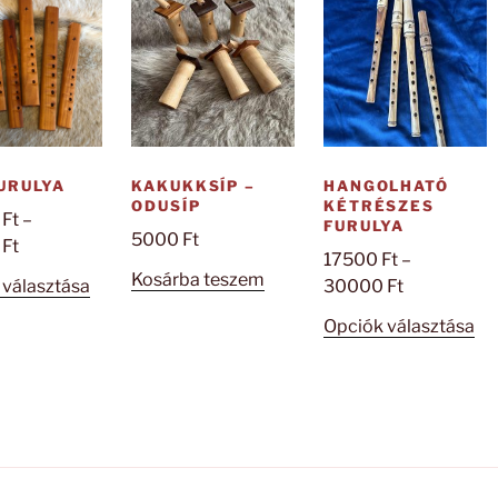
URULYA
KAKUKKSÍP –
HANGOLHATÓ
ODUSÍP
KÉTRÉSZES
0
Ft
–
FURULYA
5000
Ft
Ártartomány:
0
Ft
17500
Ft
–
28000 Ft
Kosárba teszem
Ennek
Ártartomán
 választása
30000
Ft
-
a
17500 Ft
46000 Ft
En
Opciók választása
terméknek
-
a
több
30000 Ft
te
variációja
tö
van.
var
A
va
változatok
A