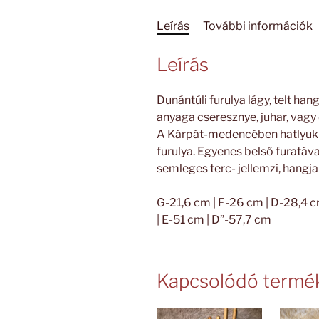
Leírás
További információk
Leírás
Dunántúli furulya lágy, telt ha
anyaga cseresznye, juhar, vagy 
A Kárpát-medencében hatlyukú 
furulya. Egyenes belső furatá
semleges terc- jellemzi, hangja
G-21,6 cm | F-26 cm | D-28,4 c
| E-51 cm | D”-57,7 cm
Kapcsolódó termé