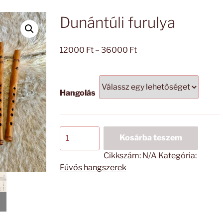
Dunántúli furulya
Ártartomány:
12000
Ft
–
36000
Ft
12000 Ft
-
36000 Ft
Hangolás
Dunántúli
Kosárba teszem
furulya
mennyiség
Cikkszám:
N/A
Kategória:
Fúvós hangszerek