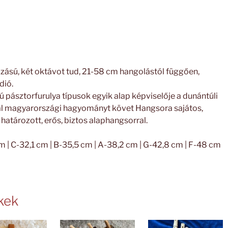
ngzású, két oktávot tud, 21-58 cm hangolástól függően,
dió.
pásztorfurulya típusok egyik alap képviselője a dunántúli
val magyarországi hagyományt követ Hangsora sajátos,
 határozott, erős, biztos alaphangsorral.
m | C-32,1 cm | B-35,5 cm | A-38,2 cm | G-42,8 cm | F-48 cm
kek