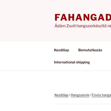
Tartalomhoz
FAHANGA
Ádám Zsolt hangszerkészítő n
Kezdőlap
Bemutatkozás
International shipping
Kezdőlap
/
Hangszerek
/
Fúvós hangs