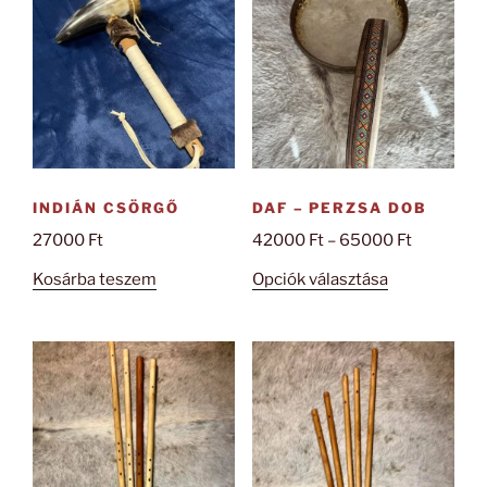
változatok
a
termékoldalon
választhatók
ki
INDIÁN CSÖRGŐ
DAF – PERZSA DOB
Ártartom
27000
Ft
42000
Ft
–
65000
Ft
42000 Ft
Ennek
Kosárba teszem
Opciók választása
-
a
65000 Ft
terméknek
több
variációja
van.
A
változatok
a