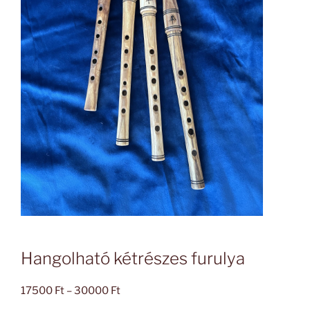
Hangolható kétrészes furulya
Ártartomány:
17500
Ft
–
30000
Ft
17500 Ft