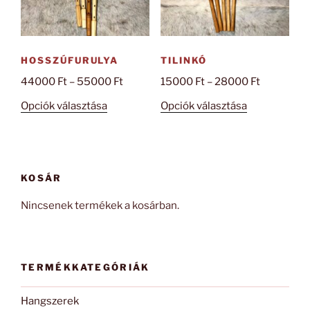
termékoldal
választhatók
ki
HOSSZÚFURULYA
TILINKÓ
Ártartomány:
Ártartomá
44000
Ft
–
55000
Ft
15000
Ft
–
28000
Ft
44000 Ft
15000 Ft
Ennek
Ennek
Opciók választása
Opciók választása
-
-
a
a
55000 Ft
28000 Ft
terméknek
terméknek
több
több
variációja
variációja
KOSÁR
van.
van.
A
A
Nincsenek termékek a kosárban.
változatok
változatok
a
a
termékoldalon
termékoldal
TERMÉKKATEGÓRIÁK
választhatók
választhatók
ki
ki
Hangszerek