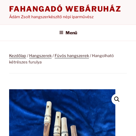
Tartalomhoz
FAHANGADÓ WEBÁRUHÁZ
Ádám Zsolt hangszerkészítő népi iparművész
Menü
Kezdőlap
/
Hangszerek
/
Fúvós hangszerek
/ Hangolható
kétrészes furulya