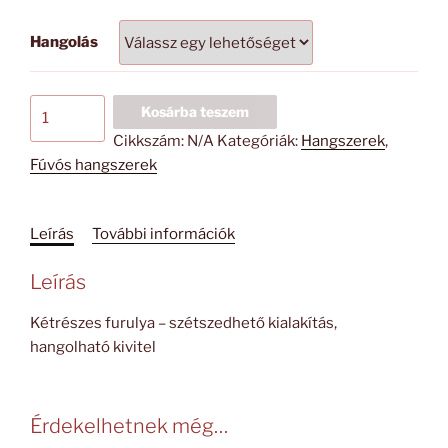
-
Hangolás
30000 Ft
Hangolható
Kosárba teszem
kétrészes
Cikkszám:
N/A
Kategóriák:
Hangszerek
,
furulya
Fúvós hangszerek
mennyiség
Leírás
További információk
Leírás
Kétrészes furulya – szétszedhető kialakítás,
hangolható kivitel
Érdekelhetnek még…