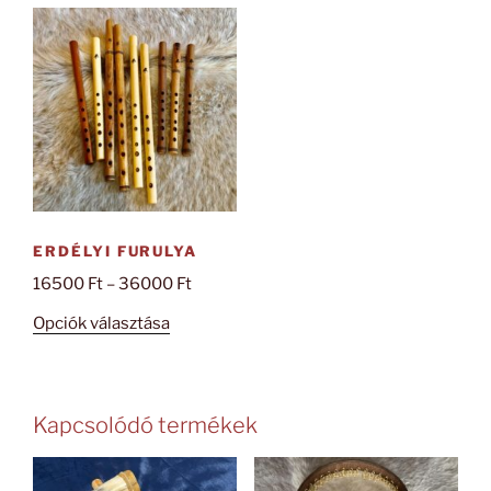
ERDÉLYI FURULYA
Ártartomány:
16500
Ft
–
36000
Ft
16500 Ft
Ennek
Opciók választása
-
a
36000 Ft
terméknek
több
Kapcsolódó termékek
variációja
van.
A